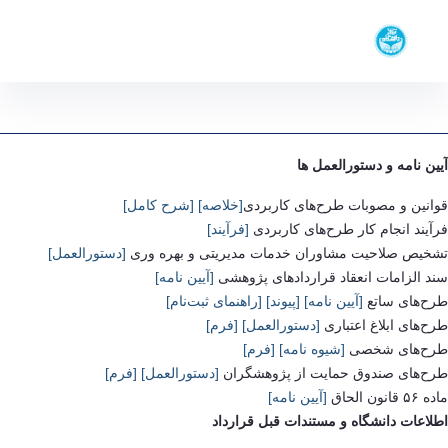
معاونت‌ها
دانشکده معارف و اندیشه های اسلامی
گروه‌های
دانشگاه تهران
آموزشی
فرم‌ها و آیین‌نامه‌ها - دانشکده معارف و اندیشه
آموزش،
فرمها و آیین نامه های پژوهشی
های اسلامی maaref
پژوهش،
راهنمایی
آیین نامه و دستورالعمل ها
خدمات
قوانین و مصوبات طرح‌های کاربردی
[خلاصه]
[شرح کامل]
فرآیند انجام کار طرح‌های کاربردی
[فرآیند]
تشخیص صلاحیت مشاوران خدمات مدیریتی و بهره وری
[دستورالعمل]
سند الزامات انعقاد قراردادهای پژوهشی
[آیین نامه]
طرح‌های ساتع
[آیین نامه]
[پیوند]
[راهنمای ثبت‌نام]
طرح‌های ابلاغ اعتباری
[دستورالعمل]
[فرم]
طرح‌های شخصی
[شیوه نامه]
[فرم]
طرح‌های صندوق حمایت از پژوهشگران
[دستورالعمل]
[فرم]
ماده ۵۶ قانون الحاق
[آیین نامه]
اطلاعات دانشگاه و مستندات قبل قرارداد